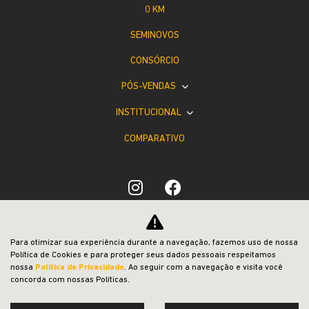
0 KM
SEMINOVOS
CONSÓRCIO
PÓS-VENDAS
INSTITUCIONAL
COMPARATIVO
Desacelere. Seu bem maior é a vida.
Para otimizar sua experiência durante a navegação, fazemos uso de nossa
Política de Cookies e para proteger seus dados pessoais respeitamos
nossa
Política de Privacidade
. Ao seguir com a navegação e visita você
concorda com nossas Políticas.