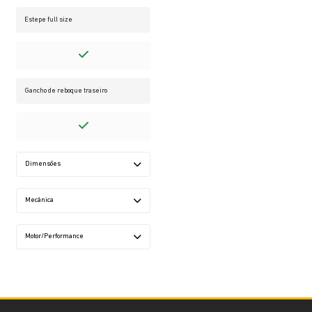
Estepe full size
Gancho de reboque traseiro
Dimensões
Mecânica
Motor/Performance