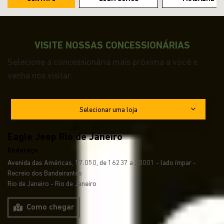
VISITE NOSSAS CONCESSIONÁRIAS
Selecione a concessionária mais próxima a você e
venha nos visitar.
Selecionar uma loja
Eagle Jeep Rio de Janeiro
Endereço
Avenida das Américas, 17.050, de 16237 a 20001 - lado ímpar -
Recreio dos Bandeirantes
Rio de Janeiro - Rio de Janeiro
Como chegar