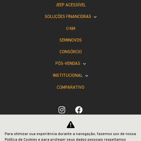
JEEP ACESSÍVEL
SOLUÇÕES FINANCEIRAS
0 KM
SEMINOVOS
CONSÓRCIO
PÓS-VENDAS
INSTITUCIONAL
COMPARATIVO
Desacelere. Seu bem maior é a vida.
Para otimizar sua experiência durante a navegação, fazemos uso de nossa
Política de Cookies e para proteger seus dados pessoais respeitamos