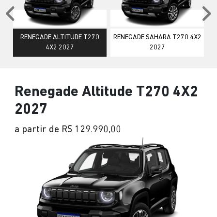
Anterior
P
RENEGADE ALTITUDE T270
RENEGADE SAHARA T270 4X2
4X2 2027
2027
Renegade Altitude T270 4X2
2027
a partir de R$ 129.990,00