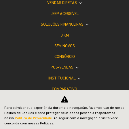
VENDAS DIRETAS
JEEP ACESSÍVEL
SOLUÇÕES FINANCEIRAS
0 KM
SEMINOVOS
CONSÓRCIO
PÓS-VENDAS
INSTITUCIONAL
COMPARATIVO
Para otimizar sua experiência durante a navegação, fazemos uso de nossa
Desacelere. Seu bem maior é a vida.
Política de Cookies e para proteger seus dados pessoais respeitamos
nossa
Política de Privacidade
. Ao seguir com a navegação e visita você
concorda com nossas Políticas.