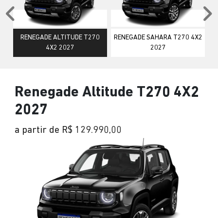
Anterior
P
RENEGADE ALTITUDE T270
RENEGADE SAHARA T270 4X2
4X2 2027
2027
Renegade Altitude T270 4X2
2027
a partir de R$ 129.990,00