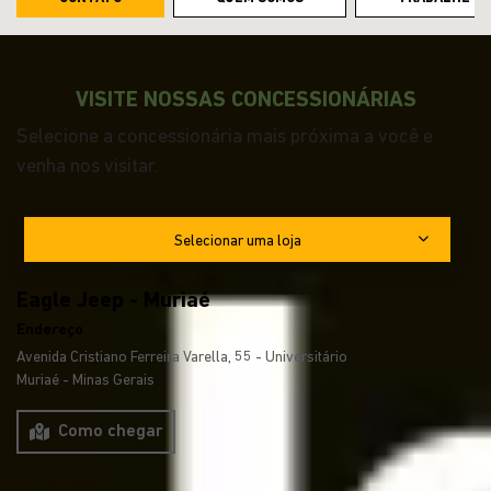
VISITE NOSSAS CONCESSIONÁRIAS
Selecione a concessionária mais próxima a você e
venha nos visitar.
Selecionar uma loja
Eagle Jeep - Muriaé
Endereço
Avenida Cristiano Ferreira Varella, 55 - Universitário
Muriaé - Minas Gerais
Como chegar