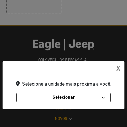
ORLY VEICULOS E PECAS S. A.
X
CNPJ: 21.483.615/0013-20
Rua Professora Iracema Sales Pessanha, 141 A - Botafogo,
Selecione a unidade mais próxima a você.
- 27947-660
Selecionar
OFERTAS
NOVOS