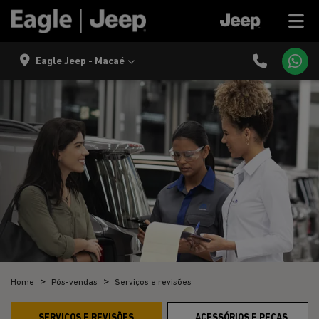
Eagle Jeep - Macaé
Home
Pós-vendas
Serviços e revisões
SERVIÇOS E REVISÕES
ACESSÓRIOS E PEÇAS