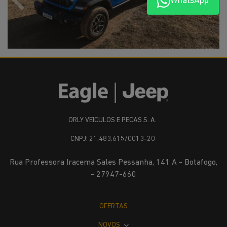
WhatsApp
Anterior
Próx
ORLY VEICULOS E PECAS S. A.
CNPJ: 21.483.615/0013-20
Rua Professora Iracema Sales Pessanha, 141 A - Botafogo,
- 27947-660
OFERTAS
NOVOS