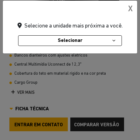
X
Vermelho Firecracker
Selecione a unidade mais próxima a você.
Selecionar
Apple Carplay e Android Auto com espelhamento sem fio
Bancos dianteiros com ajustes eletricos
Central Multimídia Uconnect de 12,3"
Cobertura do teto em material rigido e na cor preta
Cargo Group
VER MAIS
FICHA TÉCNICA
ENTRAR EM CONTATO
COMPARAR VERSÃO