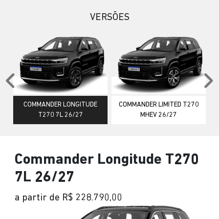
VERSÕES
Anterior
P
COMMANDER LONGITUDE
COMMANDER LIMITED T270
T270 7L 26/27
MHEV 26/27
Commander Longitude T270
7L 26/27
a partir de R$ 228.790,00