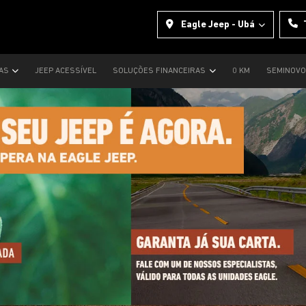
Eagle Jeep - Ubá
TAS
JEEP ACESSÍVEL
SOLUÇÕES FINANCEIRAS
0 KM
SEMINOV
s.control_prev