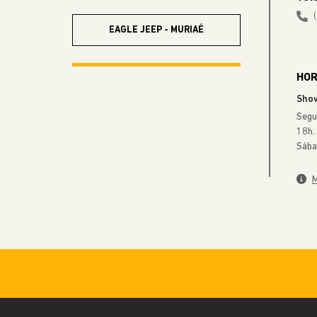
EAGLE JEEP - MURIAÉ
HOR
EAGLE JEEP - UBÁ
Sho
Segu
EAGLE JEEP - NOVA
18h.
IGUAÇU
Sába
M