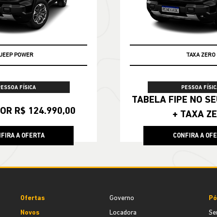
JEEP POWER
TAXA ZERO
TABELA FIPE
PESSOA FÍSICA
PESSOA FÍSIC
TABELA FIPE NO SEU SEMINOVO
OR R$ 124.990,00
+ TAXA Z
FIRA A OFERTA
CONFIRA A OF
Ofertas
Governo
Pó
Novos
Locadora
Se