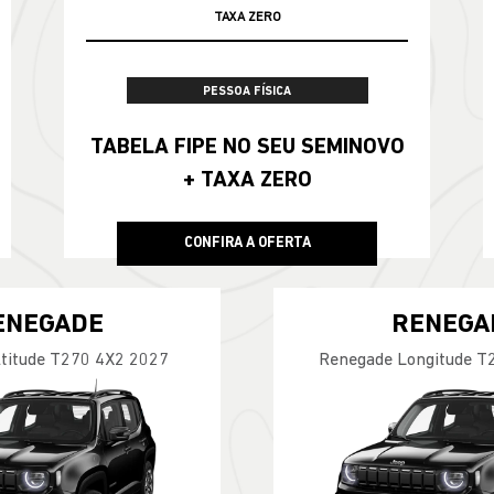
TAXA ZERO
100% DA TABELA FIPE NO SEU USADO
PESSOA FÍSICA
TABELA FIPE NO SEU SEMINOVO
+ TAXA ZERO
CONFIRA A OFERTA
ENEGADE
RENEGA
titude T270 4X2 2027
Renegade Longitude T