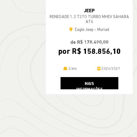
JEEP
RENEGADE 1.3 T270 TURBO MHEV SAHARA
AT6
Eagle Jeep - Muriaé
de R$ 178.490,00
por R$ 158.856,10
0 km
2026/2027
MAIS
INFORMAÇÕES