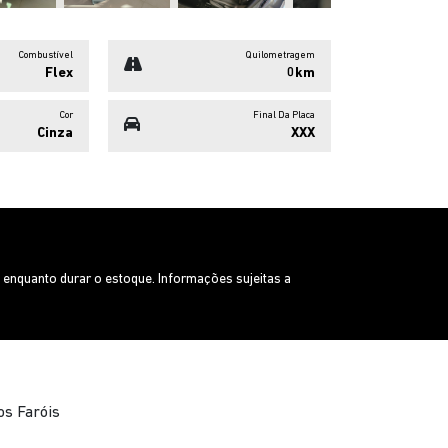
Combustível
Quilometragem
Flex
0km
Cor
Final Da Placa
Cinza
XXX
enquanto durar o estoque. Informações sujeitas a
s Faróis