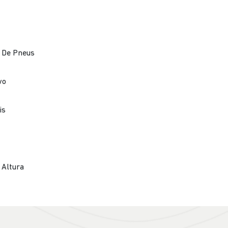
 De Pneus
vo
is
 Altura