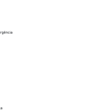
rgência
ça