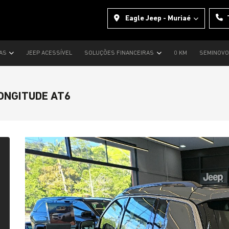
Eagle Jeep - Muriaé
TAS
JEEP ACESSÍVEL
SOLUÇÕES FINANCEIRAS
0 KM
SEMINOV
LONGITUDE AT6