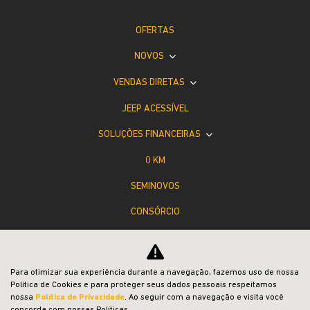
OFERTAS
NOVOS
VENDAS DIRETAS
JEEP ACESSÍVEL
SOLUÇÕES FINANCEIRAS
0 KM
SEMINOVOS
CONSÓRCIO
PÓS-VENDAS
INSTITUCIONAL
Para otimizar sua experiência durante a navegação, fazemos uso de nossa
Política de Cookies e para proteger seus dados pessoais respeitamos
COMPARATIVO
nossa
Política de Privacidade
. Ao seguir com a navegação e visita você