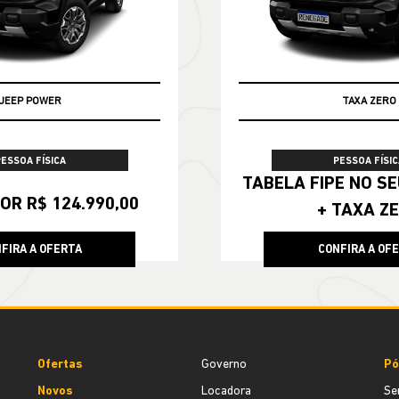
JEEP POWER
TAXA ZERO
PESSOA FÍSICA
PESSOA FÍSIC
TABELA FIPE NO SEU SEMINOVO
OR R$ 124.990,00
+ TAXA Z
FIRA A OFERTA
CONFIRA A OF
Ofertas
Governo
Pó
Novos
Locadora
Se