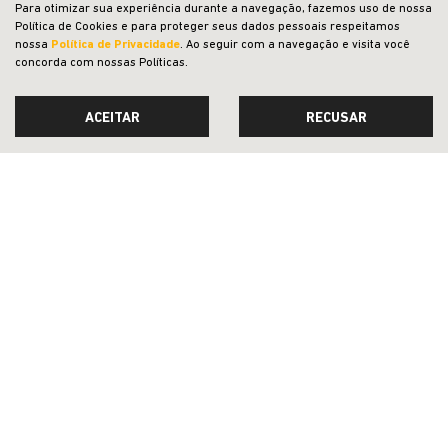
Para otimizar sua experiência durante a navegação, fazemos uso de nossa
Política de Cookies e para proteger seus dados pessoais respeitamos
nossa
Política de Privacidade
. Ao seguir com a navegação e visita você
concorda com nossas Políticas.
ACEITAR
RECUSAR
ORLY VEICULOS E PECAS S. A.
CNPJ: 21.483.615/0017-53
Avenida Getúlio de Moura, 616 - Centro, - 26221-040
OFERTAS
NOVOS
VENDAS DIRETAS
JEEP ACESSÍVEL