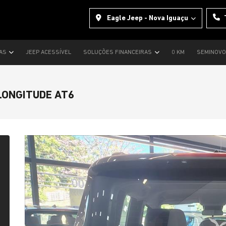
Eagle Jeep - Nova Iguaçu
TAS
JEEP ACESSÍVEL
SOLUÇÕES FINANCEIRAS
0 KM
SEMINOV
LONGITUDE AT6