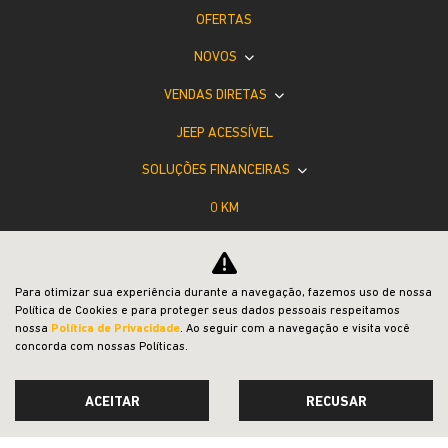
OFERTAS
NOVOS
VENDAS DIRETAS
JEEP ACESSÍVEL
SOLUÇÕES FINANCEIRAS
0 KM
SEMINOVOS
CONSÓRCIO
Para otimizar sua experiência durante a navegação, fazemos uso de nossa
Política de Cookies e para proteger seus dados pessoais respeitamos
PÓS-VENDAS
nossa
Política de Privacidade
. Ao seguir com a navegação e visita você
concorda com nossas Políticas.
INSTITUCIONAL
COMPARATIVO
ACEITAR
RECUSAR