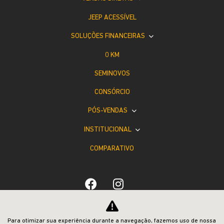
JEEP ACESSÍVEL
SOLUÇÕES FINANCEIRAS
0 KM
SEMINOVOS
CONSÓRCIO
PÓS-VENDAS
INSTITUCIONAL
COMPARATIVO
Para otimizar sua experiência durante a navegação, fazemos uso de nossa
Desacelere. Seu bem maior é a vida.