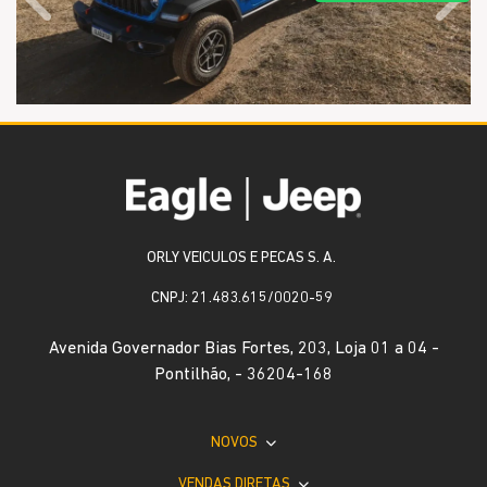
Anterior
Próx
ORLY VEICULOS E PECAS S. A.
CNPJ: 21.483.615/0020-59
Avenida Governador Bias Fortes, 203, Loja 01 a 04 -
Pontilhão, - 36204-168
NOVOS
VENDAS DIRETAS