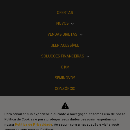
OFERTAS
NOVOS
VENDAS DIRETAS
JEEP ACESSÍVEL
SOLUÇÕES FINANCEIRAS
0 KM
SEMINOVOS
CONSÓRCIO
PÓS-VENDAS
INSTITUCIONAL
Para otimizar sua experiência durante a navegação, fazemos uso de nossa
Política de Cookies e para proteger seus dados pessoais respeitamos
COMPARATIVO
nossa
Política de Privacidade
. Ao seguir com a navegação e visita você