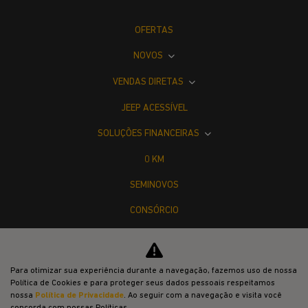
OFERTAS
NOVOS
VENDAS DIRETAS
JEEP ACESSÍVEL
SOLUÇÕES FINANCEIRAS
0 KM
SEMINOVOS
CONSÓRCIO
PÓS-VENDAS
INSTITUCIONAL
Para otimizar sua experiência durante a navegação, fazemos uso de nossa
Política de Cookies e para proteger seus dados pessoais respeitamos
COMPARATIVO
nossa
Política de Privacidade
. Ao seguir com a navegação e visita você