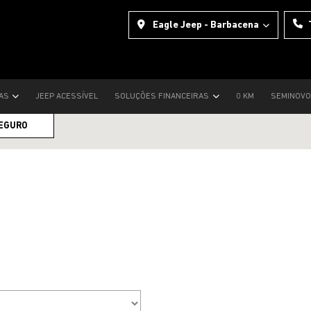
Eagle Jeep - Barbacena
mento
TAS
JEEP ACESSÍVEL
SOLUÇÕES FINANCEIRAS
0 KM
SEMINOV
EGURO