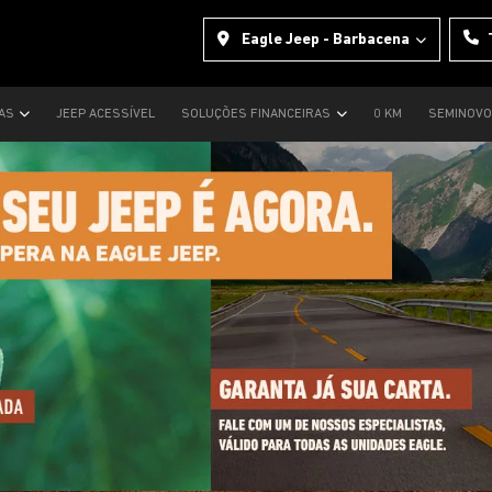
Eagle Jeep - Barbacena
TAS
JEEP ACESSÍVEL
SOLUÇÕES FINANCEIRAS
0 KM
SEMINOV
s.control_prev