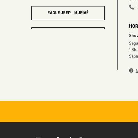
EAGLE JEEP - MURIAÉ
HOR
EAGLE JEEP - UBÁ
Sho
Segu
18h.
EAGLE JEEP - NOVA
Sába
IGUAÇU
M