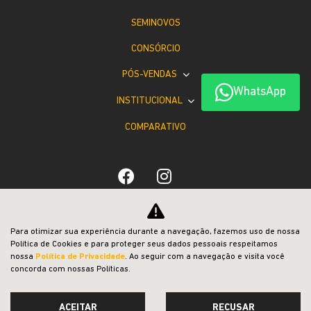
SEMINOVOS
CONSÓRCIO
PÓS-VENDAS
WhatsApp
INSTITUCIONAL
COMPARATIVO
Desacelere. Seu bem maior é a vida.
Para otimizar sua experiência durante a navegação, fazemos uso de nossa
Política de Cookies e para proteger seus dados pessoais respeitamos
nossa
Política de Privacidade
. Ao seguir com a navegação e visita você
concorda com nossas Políticas.
ACEITAR
RECUSAR