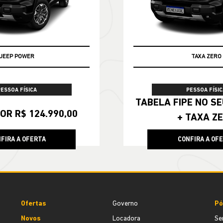
JEEP POWER
TAXA ZERO
PESSOA FÍSICA
PESSOA FÍSIC
TABELA FIPE NO SEU SEMINOVO
OR R$ 124.990,00
+ TAXA Z
FIRA A OFERTA
CONFIRA A OF
Ofertas
Governo
Pó
Novos
Locadora
Se