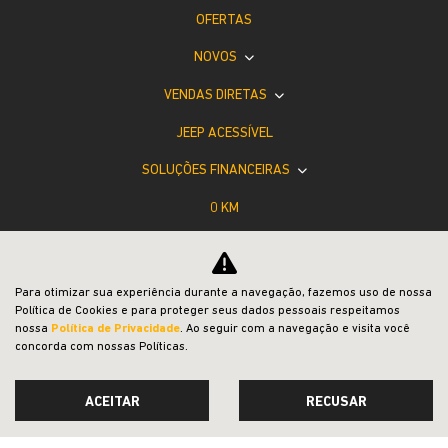
OFERTAS
NOVOS
VENDAS DIRETAS
JEEP ACESSÍVEL
SOLUÇÕES FINANCEIRAS
0 KM
SEMINOVOS
CONSÓRCIO
Para otimizar sua experiência durante a navegação, fazemos uso de nossa
Política de Cookies e para proteger seus dados pessoais respeitamos
PÓS-VENDAS
nossa
Política de Privacidade
. Ao seguir com a navegação e visita você
concorda com nossas Políticas.
INSTITUCIONAL
COMPARATIVO
ACEITAR
RECUSAR